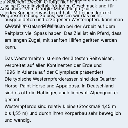
zu welchem Zweck, erfolgt hier nicht.
seine Disziplinvielfalt für jeden Geschmack und für
Ausnahme: Vom Google-Maps Plugin (zur
jedes Können etwas bereit hält. Mit einem korrekt
Wegbeschreibung zu uns) wissen wir das nicht.
ausgebildeten und erzogenem Westernpferd kann man
Akzeptieren
Ablehnen
sowohl im Gelände als auch bei der Arbeit auf dem
Reitplatz viel Spass haben. Das Ziel ist ein Pferd, dass
am langen Zügel, mit sanften Hilfen geritten werden
kann.
Das Westernreiten ist eine der ältesten Reitweisen,
verbreitet auf allen Kontinenten der Erde und
1996 in Atlanta auf der Olympiade präsentiert.
Die typische Westernpferderassen sind das Quarter
Horse, Paint Horse und Appaloosa. In Deutschland
sind es oft die Haflinger, auch liebevoll Alpenquarter
genant.
Westernpferde sind relativ kleine (Stockmaß 1,45 m
bis 1,55 m) und durch ihren Körperbau sehr beweglich
und wendig.