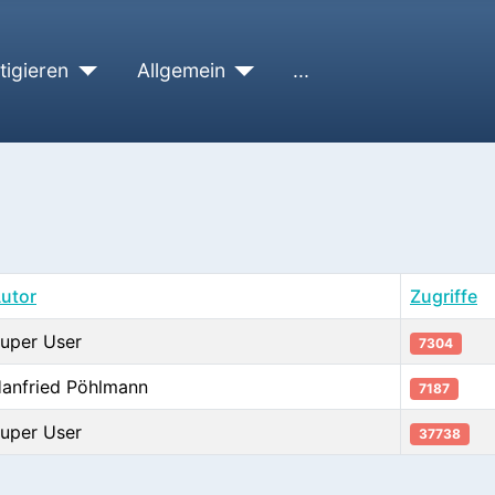
tigieren
Allgemein
...
utor
Zugriffe
uper User
7304
anfried Pöhlmann
7187
uper User
37738