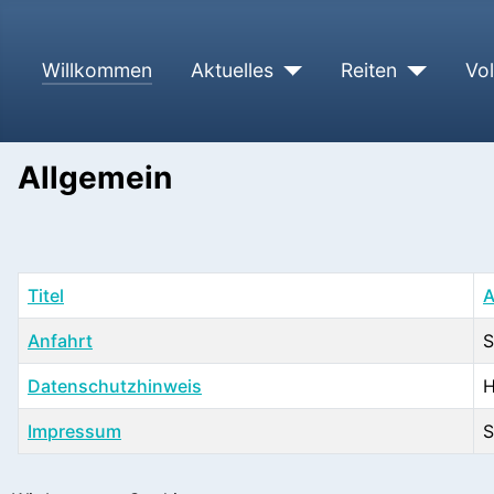
Willkommen
Aktuelles
Reiten
Vol
Allgemein
Titel
A
Anfahrt
S
Datenschutzhinweis
H
Impressum
S
Beiträge