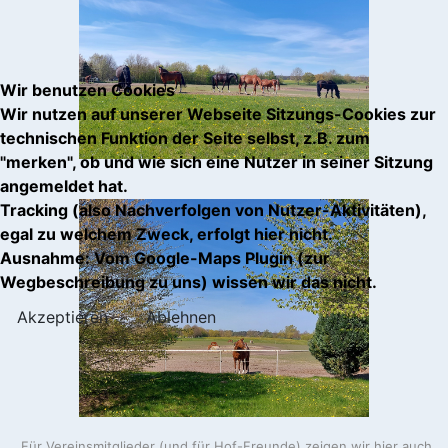
Wir benutzen Cookies
Wir nutzen auf unserer Webseite Sitzungs-Cookies zur
technischen Funktion der Seite selbst, z.B. zum
"merken", ob und wie sich eine Nutzer in seiner Sitzung
angemeldet hat.
Tracking (also Nachverfolgen von Nutzer-Aktivitäten),
egal zu welchem Zweck, erfolgt hier nicht.
Ausnahme: Vom Google-Maps Plugin (zur
Wegbeschreibung zu uns) wissen wir das nicht.
Akzeptieren
Ablehnen
Für Vereinsmitglieder (und für Hof-Freunde) zeigen wir hier auch